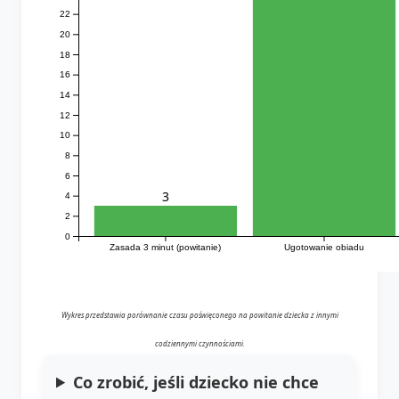
22
20
18
16
14
12
10
8
6
3
4
2
0
Zasada 3 minut (powitanie)
Ugotowanie obiadu
Wykres przedstawia porównanie czasu poświęconego na powitanie dziecka z innymi
codziennymi czynnościami.
Co zrobić, jeśli dziecko nie chce