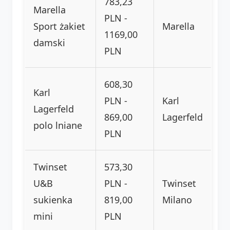
783,23
Marella
PLN -
Sport żakiet
Marella
1169,00
damski
PLN
608,30
Karl
PLN -
Karl
Lagerfeld
869,00
Lagerfeld
polo lniane
PLN
Twinset
573,30
U&B
PLN -
Twinset
sukienka
819,00
Milano
mini
PLN