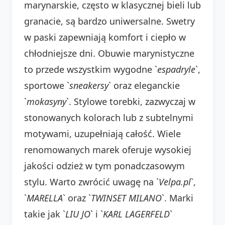
marynarskie, często w klasycznej bieli lub
granacie, są bardzo uniwersalne. Swetry
w paski zapewniają komfort i ciepło w
chłodniejsze dni. Obuwie marynistyczne
to przede wszystkim wygodne `
espadryle
`,
sportowe `
sneakersy
` oraz eleganckie
`
mokasyny
`. Stylowe torebki, zazwyczaj w
stonowanych kolorach lub z subtelnymi
motywami, uzupełniają całość. Wiele
renomowanych marek oferuje wysokiej
jakości odzież w tym ponadczasowym
stylu. Warto zwrócić uwagę na `
Velpa.pl
`,
`
MARELLA
` oraz `
TWINSET MILANO
`. Marki
takie jak `
LIU JO
` i `
KARL LAGERFELD
`