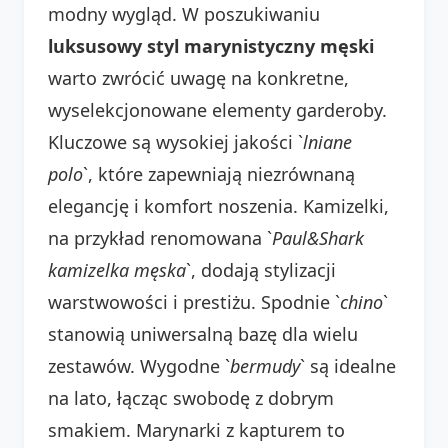
modny wygląd. W poszukiwaniu
luksusowy styl marynistyczny męski
warto zwrócić uwagę na konkretne,
wyselekcjonowane elementy garderoby.
Kluczowe są wysokiej jakości `
lniane
polo
`, które zapewniają niezrównaną
elegancję i komfort noszenia. Kamizelki,
na przykład renomowana `
Paul&Shark
kamizelka męska
`, dodają stylizacji
warstwowości i prestiżu. Spodnie `
chino
`
stanowią uniwersalną bazę dla wielu
zestawów. Wygodne `
bermudy
` są idealne
na lato, łącząc swobodę z dobrym
smakiem. Marynarki z kapturem to