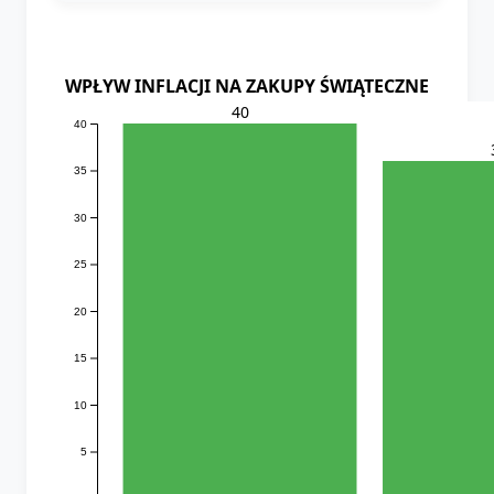
WPŁYW INFLACJI NA ZAKUPY ŚWIĄTECZNE
40
40
35
30
25
20
15
10
5