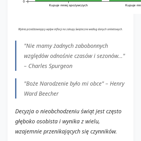
0
Kupuje mniej spożywczych
Kupuje mn
Wykres przedstawiający wpływ inflacji na zakupy świąteczne według danych ankietowych.
"Nie mamy żadnych zabobonnych
względów odnośnie czasów i sezonów..."
–
Charles Spurgeon
"Boże Narodzenie było mi obce" –
Henry
Ward Beecher
Decyzja o nieobchodzeniu świąt jest często
głęboko osobista i wynika z wielu,
wzajemnie przenikających się czynników.