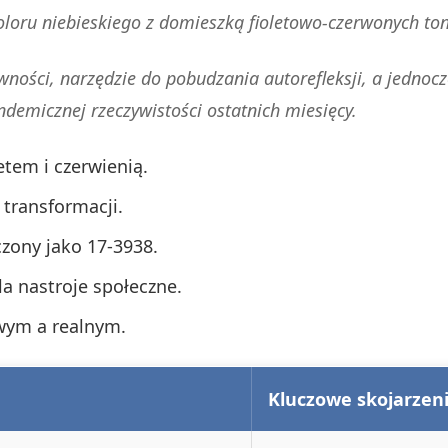
oloru niebieskiego z domieszką fioletowo-czerwonych to
tywności, narzędzie do pobudzania autorefleksji, a jedno
demicznej rzeczywistości ostatnich miesięcy.
etem i czerwienią.
 transformacji.
zony jako 17-3938.
a nastroje społeczne.
wym a realnym.
Kluczowe skojarzen