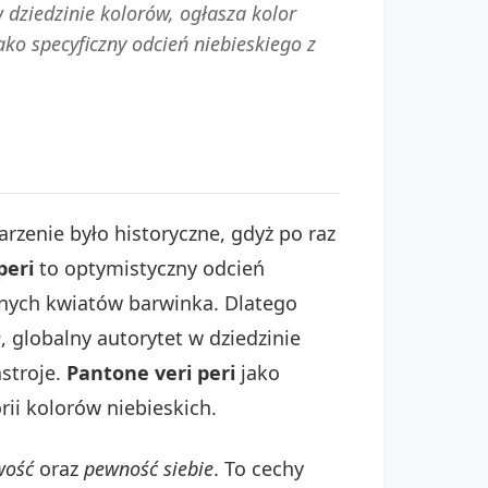
 dziedzinie kolorów, ogłasza kolor
ko specyficzny odcień niebieskiego z
rzenie było historyczne, gdyż po raz
peri
to optymistyczny odcień
tnych kwiatów barwinka. Dlatego
e
, globalny autorytet w dziedzinie
stroje.
Pantone veri peri
jako
ii kolorów niebieskich.
wość
oraz
pewność siebie
. To cechy