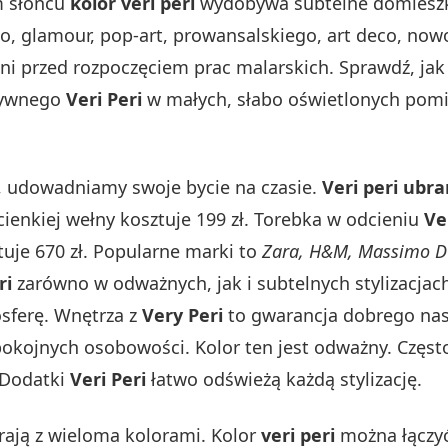
m słońcu
kolor veri peri
wydobywa subtelne domieszki 
o, glamour, pop-art, prowansalskiego, art deco, no
ni przed rozpoczęciem prac malarskich. Sprawdź, ja
nsywnego
Veri Peri
w małych, słabo oświetlonych pomi
u, udowadniamy swoje bycie na czasie.
Veri peri ubra
ienkiej wełny kosztuje 199 zł. Torebka w odcieniu
Ve
tuje 670 zł. Popularne marki to
Zara, H&M, Massimo Du
ri
zarówno w odważnych, jak i subtelnych stylizacjach
sferę. Wnętrza z
Very Peri
to gwarancja dobrego nas
pokojnych osobowości. Kolor ten jest odważny. Częst
 Dodatki
Veri Peri
łatwo odświeżą każdą stylizację.
ają z wieloma kolorami. Kolor
veri peri
można łączyć 