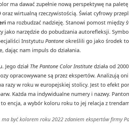
olor ma dawać zupełnie nową perspektywę na paletę o
raz wirtualną rzeczywistością. Świat cyfrowy przepla
eri
ma rozbudzać nadzieję. Stanowi pomost między ś
uży jako narzędzie do pobudzania autorefleksji. Symb
ecjaliści Instytutu
Pantone
określili go jako środek 
e, dając nam impuls do działania.
u. Jego dział
The Pantone Color Institute
działa od 2000
ozy opracowywane są przez ekspertów. Analizują oni 
razy w roku w europejskiej stolicy. Jest to efekt p
arw. Każda ma indywidualne numery i nazwy. Pantone
to encja, a wybór koloru roku to jej relacja z trend
tu, ma być kolorem roku 2022 zdaniem ekspertów firmy P