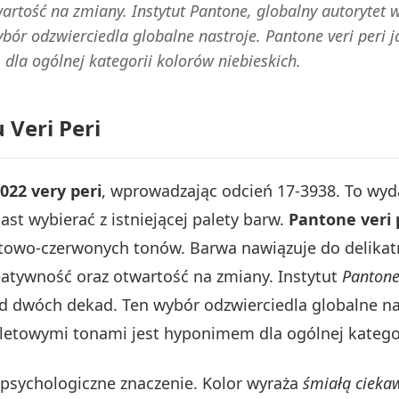
rtość na zmiany. Instytut Pantone, globalny autorytet w
r odzwierciedla globalne nastroje. Pantone veri peri ja
dla ogólnej kategorii kolorów niebieskich.
 Veri Peri
022 very peri
, wprowadzając odcień 17-3938. To wyda
st wybierać z istniejącej palety barw.
Pantone veri 
etowo-czerwonych tonów. Barwa nawiązuje do delika
tywność oraz otwartość na zmiany. Instytut
Panton
ad dwóch dekad. Ten wybór odzwierciedla globalne na
ioletowymi tonami jest hyponimem dla ogólnej kategor
psychologiczne znaczenie. Kolor wyraża
śmiałą cieka