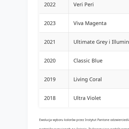
2022
Veri Peri
2023
Viva Magenta
2021
Ultimate Grey i Illumi
2020
Classic Blue
2019
Living Coral
2018
Ultra Violet
Ewolucja wyboru kolorów przez Instytut Pantone odzwierciedl
nastrojów panujących na świecie. To fascynująca podróż przez