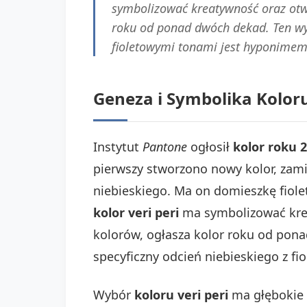
symbolizować kreatywność oraz otwa
roku od ponad dwóch dekad. Ten wybó
fioletowymi tonami jest hyponimem 
Geneza i Symbolika Koloru
Instytut
Pantone
ogłosił
kolor roku 2
pierwszy stworzono nowy kolor, zamia
niebieskiego. Ma on domieszkę fiol
kolor veri peri
ma symbolizować krea
kolorów, ogłasza kolor roku od pon
specyficzny odcień niebieskiego z f
Wybór
koloru veri peri
ma głębokie 