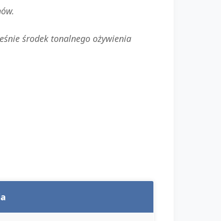
nów.
cześnie środek tonalnego ożywienia
ia