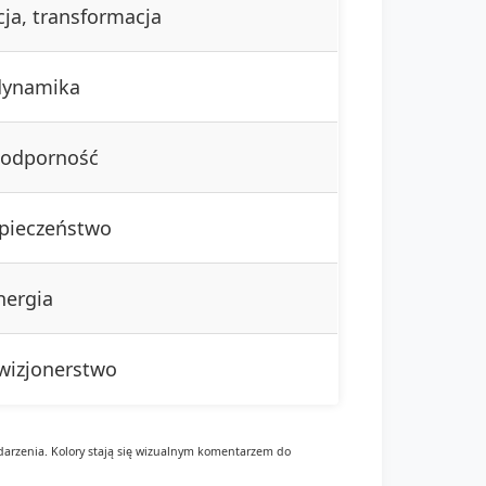
cja, transformacja
dynamika
, odporność
zpieczeństwo
nergia
wizjonerstwo
darzenia. Kolory stają się wizualnym komentarzem do