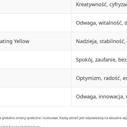
Kreatywność, cyfryza
Odwaga, witalność, 
nating Yellow
Nadzieja, stabilność
Spokój, zaufanie, be
Optymizm, radość, e
Odwaga, innowacja, 
a globalne zmiany społeczne i kulturowe. Każdy odcień jest odpowiedzią na aktualne wy
 estetykę i psychologię barw.