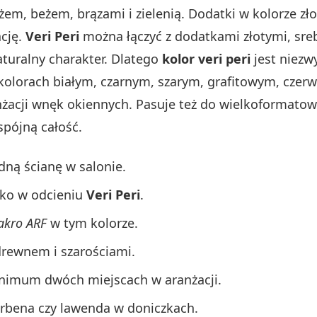
żem, beżem, brązami i zielenią. Dodatki w kolorze z
ację.
Veri Peri
można łączyć z dodatkami złotymi, sre
turalny charakter. Dlatego
kolor veri peri
jest niezw
kolorach białym, czarnym, szarym, grafitowym, czer
żacji wnęk okiennych. Pasuje też do wielkoformatow
spójną całość.
dną ścianę w salonie.
żko w odcieniu
Veri Peri
.
akro ARF
w tym kolorze.
 drewnem i szarościami.
imum dwóch miejscach w aranżacji.
erbena czy lawenda w doniczkach.