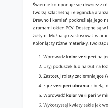
Świetnie komponuje się również z ró
tworzą szlachetną i elegancką aranż
Drewno i kamień podkreślają jego na
z ramami okien PCV. Dostępne są w 
żółtym. Można go zastosować w aran
Kolor łączy różne materiały, tworząc 
Wprowadź
kolor veri peri
na je
Użyj poduszek lub narzut na łó
Zastosuj rolety zaciemniające
F
Łącz
veri peri ubrania
z bielą,
Wprowadź
kolor veri peri
w min
Wykorzystaj kwiaty takie jak w