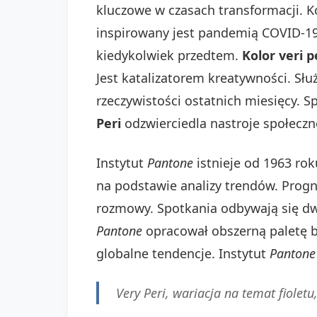
kluczowe w czasach transformacji. K
inspirowany jest pandemią COVID-19 o
kiedykolwiek przedtem.
Kolor veri p
Jest katalizatorem kreatywności. Sł
rzeczywistości ostatnich miesięcy. Sp
Peri
odzwierciedla nastroje społeczn
Instytut
Pantone
istnieje od 1963 rok
na podstawie analizy trendów. Progn
rozmowy. Spotkania odbywają się dwa 
Pantone
opracował obszerną paletę b
globalne tendencje. Instytut
Pantone
Very Peri, wariacja na temat fiole