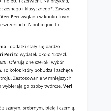
fioletu i czerwieni. Na przykład,
woczesnego i klasycznego*. Zawsze
k
Veri Peri
wygląda w konkretnym
eszczeniach. Zapobiegnie to
nia
i dodatki stały się bardzo
ri Peri
to wydatek około 1209 zł.
tti
. Oferują one szeroki wybór
. To kolor, który pobudza i zachęca
troju. Zastosowanie w mniejszych
o wybierają go osoby twórcze.
Veri
z szarym, srebrnym, bielą i czernią.