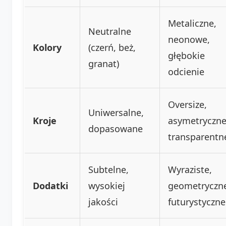
Metaliczne,
Neutralne
neonowe,
Kolory
(czerń, beż,
głębokie
granat)
odcienie
Oversize,
Uniwersalne,
Kroje
asymetryczne
dopasowane
transparentn
Subtelne,
Wyraziste,
Dodatki
wysokiej
geometryczn
jakości
futurystyczne