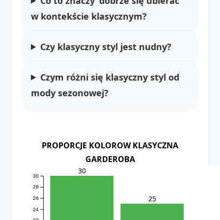
Co to znaczy 'dobrze się ubierać'
w kontekście klasycznym?
Czy klasyczny styl jest nudny?
Czym różni się klasyczny styl od
mody sezonowej?
PROPORCJE KOLOROW KLASYCZNA
GARDEROBA
30
30
28
25
26
24