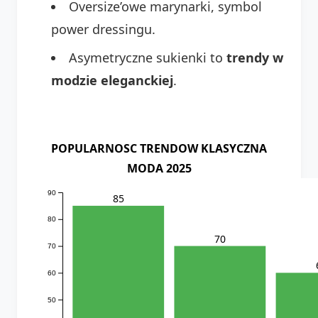
Oversize’owe marynarki, symbol
power dressingu.
Asymetryczne sukienki to
trendy w
modzie eleganckiej
.
POPULARNOSC TRENDOW KLASYCZNA
MODA 2025
90
85
80
70
70
60
50