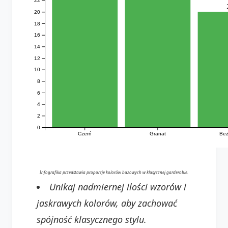
22
20
18
16
14
12
10
8
6
4
2
0
Czerń
Granat
Beż
Infografika przedstawia proporcje kolorów bazowych w klasycznej garderobie.
Unikaj nadmiernej ilości wzorów i
jaskrawych kolorów, aby zachować
spójność klasycznego stylu.