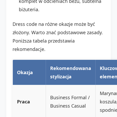
komplet w odcieniach beżu, subtelna
biżuteria.
Dress code na różne okazje może być
złożony. Warto znać podstawowe zasady.
Poniższa tabela przedstawia
rekomendacje.
Rekomendowana
Kluczo
Okazja
stylizacja
elemen
Maryna
Business Formal /
Praca
koszula
Business Casual
spodni