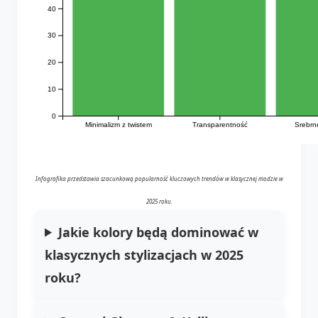
40
30
20
10
0
Minimalizm z twistem
Transparentność
Srebrn
Infografika przedstawia szacunkową popularność kluczowych trendów w klasycznej modzie w
2025 roku.
Jakie kolory będą dominować w
klasycznych stylizacjach w 2025
roku?