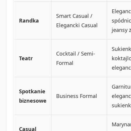
Eleganc
Smart Casual /
Randka
spódnic
Elegancki Casual
jeansy 
Sukien
Cocktail / Semi-
Teatr
koktajl
Formal
eleganc
Garnitu
Spotkanie
Business Formal
elegan
biznesowe
sukien
Marynar
Casual