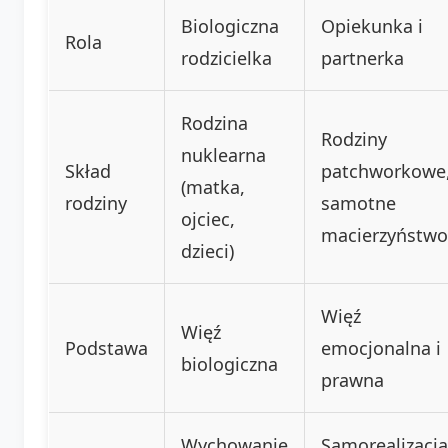
Biologiczna
Opiekunka i
Rola
rodzicielka
partnerka
Rodzina
Rodziny
nuklearna
Skład
patchworkowe
(matka,
rodziny
samotne
ojciec,
macierzyństwo
dzieci)
Więź
Więź
Podstawa
emocjonalna i
biologiczna
prawna
Wychowanie
Samorealizacja