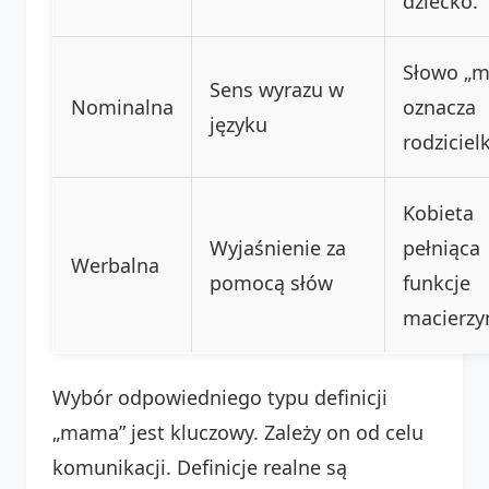
dziecko.
Słowo „
Sens wyrazu w
Nominalna
oznacza
języku
rodziciel
Kobieta
Wyjaśnienie za
pełniąca
Werbalna
pomocą słów
funkcje
macierzy
Wybór odpowiedniego typu definicji
„mama” jest kluczowy. Zależy on od celu
komunikacji. Definicje realne są