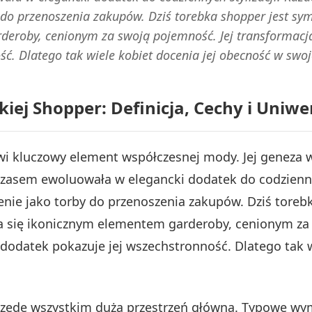
 do przenoszenia zakupów. Dziś torebka shopper jest s
rderoby, cenionym za swoją pojemność. Jej transformac
ć. Dlatego tak wiele kobiet docenia jej obecność w swoje
iej Shopper: Definicja, Cechy i Uniwe
i kluczowy element współczesnej mody. Jej geneza w
zasem ewoluowała w elegancki dodatek do codziennych
enie jako torby do przenoszenia zakupów. Dziś tore
ła się ikonicznym elementem garderoby, cenionym za 
odatek pokazuje jej wszechstronność. Dlatego tak w
zede wszystkim duża przestrzeń główna. Typowe wymi