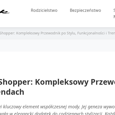
Rodzicielstwo
Bezpieczeństwo
S
hopper: Kompleksowy Przewodnik po Stylu, Funkcjonalności i Tre
Shopper: Kompleksowy Przewo
rendach
 kluczowy element współczesnej mody. Jej geneza wywodz
ła w elegancki dodatek do codziennych stylizacji. Każda