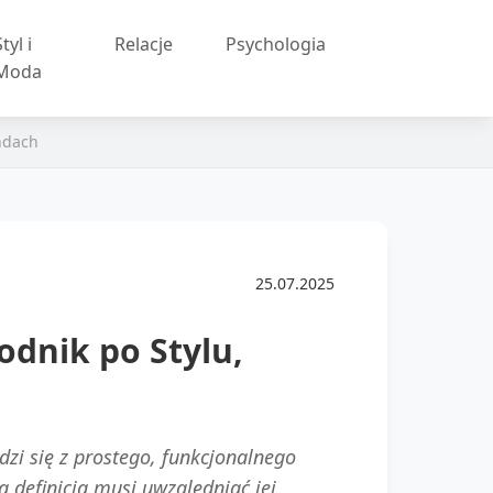
tyl i
Relacje
Psychologia
Moda
ndach
25.07.2025
dnik po Stylu,
i się z prostego, funkcjonalnego
 definicja musi uwzględniać jej