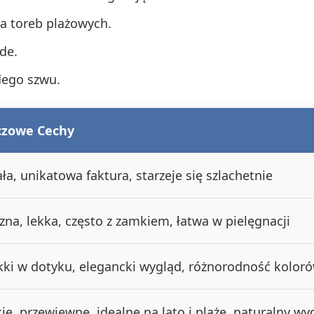
 toreb plażowych.
de.
dego szwu.
czowe Cechy
ła, unikatowa faktura, starzeje się szlachetnie
zna, lekka, często z zamkiem, łatwa w pielęgnacji
kki w dotyku, elegancki wygląd, różnorodność kolor
ie, przewiewne, idealne na lato i plażę, naturalny wy