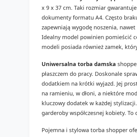
x 9 x 37 cm. Taki rozmiar gwarantu
dokumenty formatu A4. Często brakuj
zapewniają wygodę noszenia, nawet 
Idealny model powinien pomieścić codz
modeli posiada również zamek, który
Uniwersalna torba damska
shopper
płaszczem do pracy. Doskonale spra
dodatkiem na krótki wyjazd. Jej pro
na ramieniu, w dłoni, a niektóre mo
kluczowy dodatek w każdej stylizacj
garderoby współczesnej kobiety. To 
Pojemna i stylowa torba shopper ofer