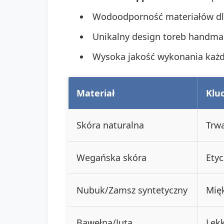
Wodoodporność materiałów dla
Unikalny design toreb handma
Wysoka jakość wykonania każ
Materiał
Klu
Skóra naturalna
Trwa
Wegańska skóra
Etyc
Nubuk/Zamsz syntetyczny
Mię
Bawełna/Juta
Lekk