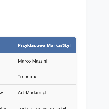
Przykładowa Marka/Styl
Marco Mazzini
Trendimo
ów
Art-Madam.pl
gląd
Torby plażowe, eko-styl