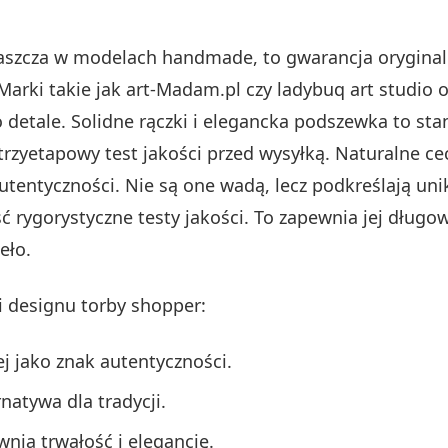
łaszcza w modelach handmade, to gwarancja orygina
Marki takie jak art-Madam.pl czy ladybuq art studio 
 detale. Solidne rączki i elegancka podszewka to st
zyetapowy test jakości przed wysyłką. Naturalne cechy
entyczności. Nie są one wadą, lecz podkreślają uni
ść rygorystyczne testy jakości. To zapewnia jej dług
eło.
i designu torby shopper:
j jako znak autentyczności.
natywa dla tradycji.
nia trwałość i elegancję.