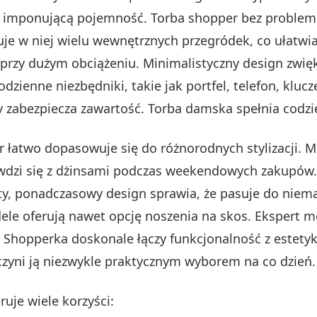
je imponującą pojemność. Torba shopper bez proble
e w niej wielu wewnętrznych przegródek, co ułatwia
przy dużym obciążeniu. Minimalistyczny design zwię
ienne niezbędniki, takie jak portfel, telefon, klucze
 zabezpiecza zawartość. Torba damska spełnia codzi
 łatwo dopasowuje się do różnorodnych stylizacji. M
wdzi się z dżinsami podczas weekendowych zakupów. 
sty, ponadczasowy design sprawia, że pasuje do niem
dele oferują nawet opcję noszenia na skos. Ekspert m
i. Shopperka doskonale łączy funkcjonalność z estet
czyni ją niezwykle praktycznym wyborem na co dzień.
uje wiele korzyści: